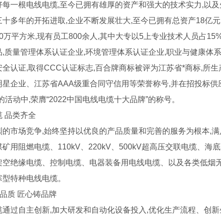
好每一根电线电缆,至今已拥有雄厚的资产和强大的技术实力,以
十多年的开拓进取,企业不断发展壮大,至今已拥有总资产18亿元,
0万平方米,现有员工800余人,其中大专以5上专业技术人员占15
品,质量管理体系认证企业,环境管理体系认证企业,职业与健康体系
安全认证,取得CCC认证标志,百合牌商标被评为江苏省*商标,所
明星企业、江苏省AAA级重合同守信用等荣誉称号,并在招投标供应
的活动中,荣膺“2022中国电线电缆十大品牌”的称号。
 品类齐全
烈的市场竞争,始终坚持以优良的产品质量和完善的服务为根本,满足
矿用阻燃电缆、110kV、220kV、500kV超高压交联电缆、
（热镀锌）
成都抗震支架
成都
架空绝缘电缆、控制电缆、电器装备用电线电缆、以及各类低烟无
寒型特种电线电缆。
强品质 匠心铸品牌
缆通过自主创新,加大研发和自动化设备投入,优化生产流程、创新