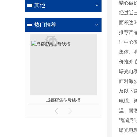
精心做
其他
经过近三
面积达3
热门推荐
推荐产
证中心
集体、
价推介”
曙光电缆
面对激
及以下煤
盘式）
成都密集型母线槽
成都电缆桥架
电缆、
温、耐
“智造”
曙光电