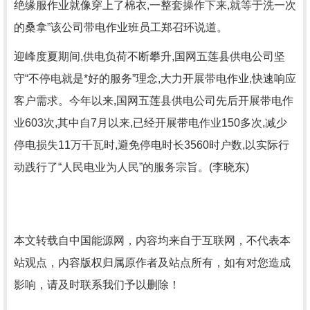
绝缘服作业就像穿上了棉衣,一整套操作下来,就等于洗一次
的桑拿”该公司带电作业班员工郑召环说道。
迎峰度夏期间,供电负荷不断攀升,国网五莲县供电公司坚
守“不停电就是*好的服务”理念,大力开展带电作业,快速响应
客户需求。今年以来,国网五莲县供电公司先后开展带电作
业603次,其中自7月以来,已经开展带电作业150多次,减少
停电损失11万千瓦时,避免停电时长3560时户数,以实际行
动践行了“人民电业为人民”的服务宗旨。(李晓东)
本文转载自中国能源网，内容均来自于互联网，不代表本
站观点，内容版权归属原作者及站点所有，如有对您造成
影响，请及时联系我们予以删除！