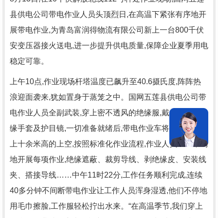
县供电公司带电作业人员头顶烈日,在高温下紧张有序地开
展带电作业,为青岛富润得物流有限公司新上一台800千伏
安变压器接火送电,进一步提升供电质量,保障企业夏季用电
稳定可靠。
上午10点,作业现场杆塔温度已飙升至40.6摄氏度,阵阵热
浪迎面袭来,犹如置身于蒸笼之中。国网五莲县供电公司带
电作业人员全副武装,穿上密不透风的绝缘服,戴上 帽、绝
缘手套及护目镜,一切准备就绪后,带电作业车将斗中二人送
上十余米高的上空,按照标准化作业流程,作业人员一丝不苟
地开展每项作业,绝缘遮蔽、裁剪导线、剥绝缘皮、安装线
夹、搭接导线……中午11时22分,工作任务顺利完成,连续
40多分钟不间断带电作业让工作人员浑身湿透,他们不停地
用毛巾擦脸,工作服轻松拧出水来。“在高温季节,我们穿上