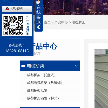
在
QQ咨询
线
客
扫
一
服
当前位置：
首页
>
产品中心
>
电缆桥架
扫
更
精
彩
产品中心
咨询热线：
18628108115
PRODUCT
电缆桥架
成都桥架（托盘式）
成都电缆桥架（热镀锌）
成都桥架批发
成都桥架销售（梯式）