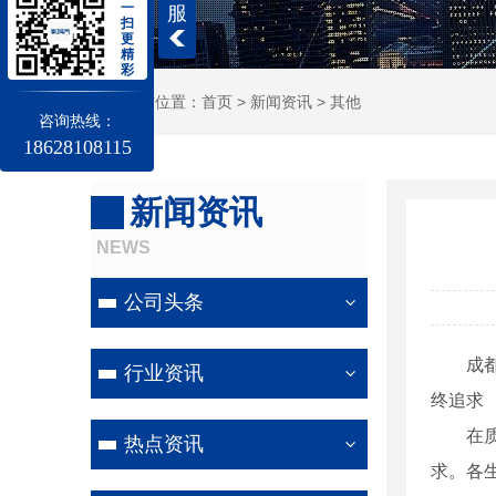
一
服
扫
更
精
彩
当前位置：
首页
>
新闻资讯
>
其他
咨询热线：
18628108115
新闻资讯
NEWS
公司头条
成
行业资讯
终追求
在
热点资讯
求。各生