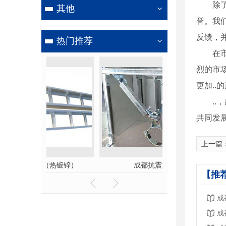
除
其他
誉。我
反馈，
热门推荐
在
烈的市
更加..
.
共同发
上一篇
热镀锌）
成都抗震支架
成都穿
【推
成
成