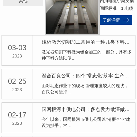
电
其他
四川电缆桥架支架
缆
间距标准：1.电缆
桥
桥架从外面进到房
了解详情
架
屋内时，桥架向…
支
架
浅析激光切割加工常用的一种几类下料方式
03-03
间
激光器切割下料做为钣金加工的一部分，具有多
距
2023
种下料方法以便…
标
准
澄合百良公司：四个“常态化”筑牢 生产坚固屏障
02-25
面对动态作业下的现场 管理难度较大的现状，
2023
百良公司坚持…
国网根河市供电公司：多点发力做深做细廉洁教育
02-17
今年以来，国网根河市供电公司以“清廉企业”建
2023
设为抓手，常…