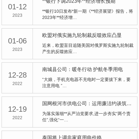
**银行下调2023年**经济增长预期
01-12
**银行10日发布*新一期《**经济展望》报告，将
2023
2023年**经济增…
欧盟对俄实施九轮制裁反噬效应凸显
01-06
近来，欧盟盲目追随美国对俄罗斯实施九轮制裁
2023
产生的反噬效应…
南城县公司：暖冬行动 护航冬季用电
12-28
“大娘，手机充电器不充电时一定要拔下来，要
2022
注意用电 ”…
国网根河市供电公司：运用廉洁约谈筑牢廉政思想防线
12-19
为落实落细**从严治党要求,进一步夯实“两个责
2022
任”,强化“一…
泰国将上调非家庭用电价格