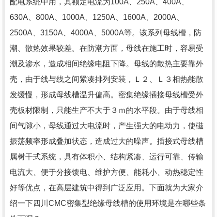
配电系统中用，其额定电流为100A、250A、400A、
630A、800A、1000A、1250A、1600A、2000A、
2500A、3150A、4000A、5000A等。该系列母线槽，防
潮、散热效果较差。在防潮方面，母线在施工时，容易受
潮及渗水，造成相间绝缘电阻下降。母线的散热主要靠外
壳，由于线与线之间紧凑排列安装，Ｌ２、Ｌ３相热能散
发缓慢，形成母线槽温升偏高。密集绝缘插接母线槽受外
壳板材限制，只能生产不大于３ｍ的水平段。由于母线相
间气隙小，母线通过大电流时，产生强大的电动力，使磁
振荡频率形成叠加状态，造成过大的噪声。插接式母线槽
属树干式系统，具有体积小、结构紧凑、运行可靠、传输
电流大、便于分接馈电、维护方便、能耗小、动热稳定性
好等优点，在高层建筑中得到广泛应用。下面就为大家介
绍一下
四川CMC密集型绝缘母线槽
的使用环境是在哪些条