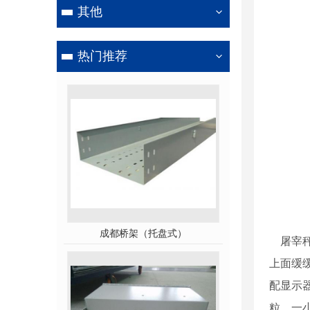
其他
热门推荐
成都桥架（托盘式）
屠宰秤
上面缓
配显示
粒、一