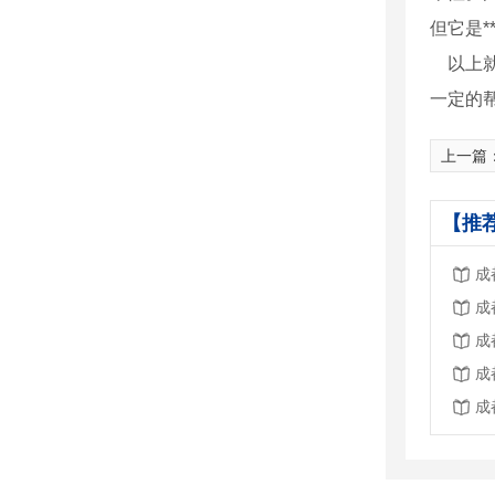
但它是
以上就
一定的
上一篇
【推
成
成
成
成
成