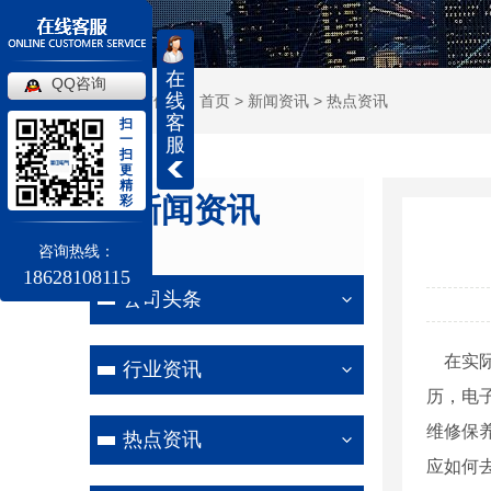
在
QQ咨询
线
当前位置：
首页
>
新闻资讯
>
热点资讯
客
扫
一
服
扫
更
精
新闻资讯
彩
NEWS
咨询热线：
18628108115
公司头条
在实际
行业资讯
历，电
维修保
热点资讯
应如何