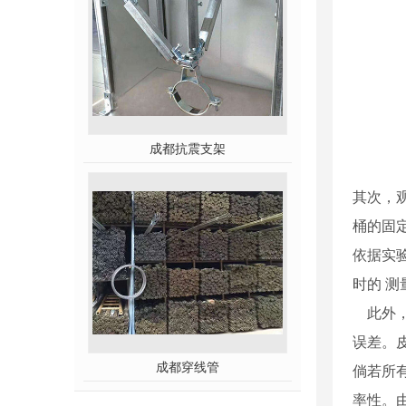
成都抗震支架
其次，
桶的固
依据实
时的 
此外，
误差。
成都穿线管
倘若所
率性。