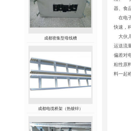
器、食
在电子
快速，
大伙儿
成都密集型母线槽
运送流
偏差对
粘性原
料一起
成都电缆桥架（热镀锌）