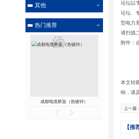
论坛以
其他
论坛、
型电力
热门推荐
请扫描
附件：
本文转
响，请
母线槽
成都电缆桥架（热镀锌）
成都抗
上一篇
【推