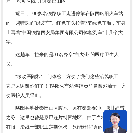
局】“移动医院”开进秦巴山区
近日，100多名铁路职工走进停靠在陕西略阳火车站
的一趟特殊的“绿皮车”。红色车头拉着7节绿色车厢，车身
上写着“中国铁路西安局集团有限公司体检列车”十几个大
字。
这趟车，拉来的是31名身穿“白大褂”的医疗卫生人
员。
“移动医院和*上门体检，方便了我们这些沿线职工，
真是太谢谢你们了！”略阳火车站连结员马晨撸起袖子，方
便医护人员采血。
略阳县地处秦巴山区腹地，素有秦蜀要冲、陕甘纽带
之称，这里也曾是秦巴连片特困地区。由于当地医疗条件
有限，沿线干部职工定期体检，只能赶往*近的汉中市、安