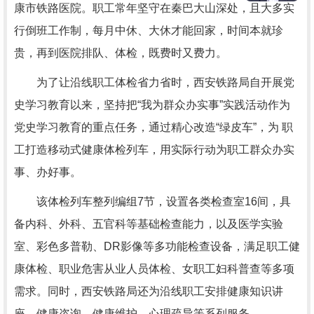
康市铁路医院。职工常年坚守在秦巴大山深处，且大多实
行倒班工作制，每月中休、大休才能回家，时间本就珍
贵，再到医院排队、体检，既费时又费力。
为了让沿线职工体检省力省时，西安铁路局自开展党
史学习教育以来，坚持把“我为群众办实事”实践活动作为
党史学习教育的重点任务，通过精心改造“绿皮车”，为 职
工打造移动式健康体检列车，用实际行动为职工群众办实
事、办好事。
该体检列车整列编组7节，设置各类检查室16间，具
备内科、外科、五官科等基础检查能力，以及医学实验
室、彩色多普勒、DR影像等多功能检查设备，满足职工健
康体检、职业危害从业人员体检、女职工妇科普查等多项
需求。同时，西安铁路局还为沿线职工安排健康知识讲
座、健康咨询、健康维护、心理疏导等系列服务。