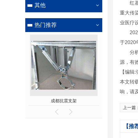
红基会
其他
重大传
业医疗
热门推荐
202
于20
分析指
源，有
【编辑:
本文转
响，请
热镀锌）
成都抗震支架
成都穿
上一篇
【推