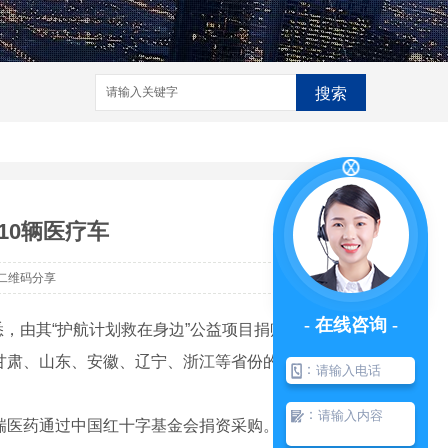
搜索
10辆医疗车
二维码分享
- 在线咨询 -
悉，由其“护航计划救在身边”公益项目捐赠的第
甘肃、山东、安徽、辽宁、浙江等省份的8家医
：
：
瑞医药通过中国红十字基金会捐资采购。