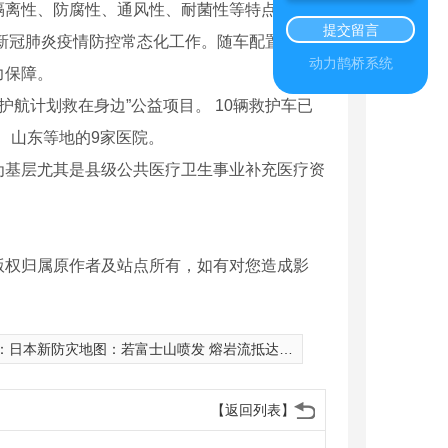
离性、防腐性、通风性、耐菌性等特点，能在
提交留言
新冠肺炎疫情防控常态化工作。随车配置的专
动力鹊桥系统
力保障。
航计划救在身边”公益项目。 10辆救护车已
、山东等地的9家医院。
基层尤其是县级公共医疗卫生事业补充医疗资
版权归属原作者及站点所有，如有对您造成影
：
日本新防灾地图：若富士山喷发 熔岩流抵达范围扩大
【返回列表】