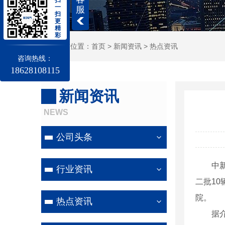
一
服
扫
更
精
彩
当前位置：
首页
>
新闻资讯
>
热点资讯
咨询热线：
18628108115
新闻资讯
NEWS
公司头条
中新网北
行业资讯
二批1
院。
热点资讯
据介绍