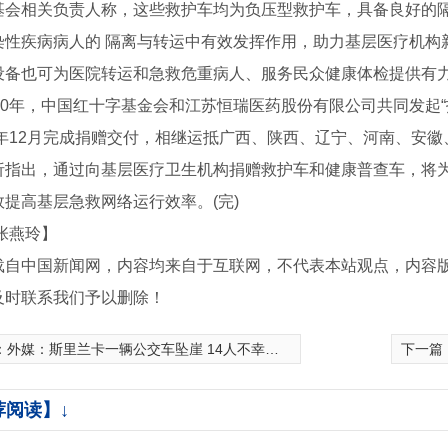
相关负责人称，这些救护车均为负压型救护车，具备良好的隔
染性疾病病人的 隔离与转运中有效发挥作用，助力基层医疗机构
设备也可为医院转运和急救危重病人、服务民众健康体检提供有
0年，中国红十字基金会和江苏恒瑞医药股份有限公司共同发起“护
20年12月完成捐赠交付，相继运抵广西、陕西、辽宁、河南、安徽
出，通过向基层医疗卫生机构捐赠救护车和健康普查车，将为
效提高基层急救网络运行效率。(完)
张燕玲】
载自中国新闻网，内容均来自于互联网，不代表本站观点，内容
及时联系我们予以删除！
线管
：
外媒：斯里兰卡一辆公交车坠崖 14人不幸遇难
下一篇
荐阅读】↓