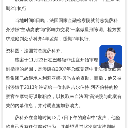
期2年执行
当地时间8日晚，法国国家金融检察院就前总统萨科
齐涉嫌“主动腐败”与“影响力交易”一案做量刑陈词。检方要
求法庭判处萨科齐4年监禁，缓期2年执行。
资料图：法国前总统萨科齐。
该案于11月23日在巴黎轻罪法庭开始审理，萨科齐受
到指控的起因，是涉嫌在2007年总统竞选中非法接受欧莱
雅集团已故继承人利莉亚娜·贝当古的资助。而后，他又被
指涉嫌于2013年许诺给一位名叫吉尔伯特·阿齐伯特的检
察官在摩纳哥谋取职位，以换取来自法国*高法院与此案有
关的内幕信息，并对调查施加影响力。
萨科齐在当地时间12月7日下午的庭审中*发声，他坚
称自己没有任何腐败行为，并希望通过此次庭审洗刷耻