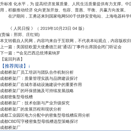
升标准 化水平，为 提高经济发展质量、人民生活质量提供有力支撑。中
用，积极推动经济 化向更加开放、包容、普惠、平衡、共赢方向发展。
在沪期间，王勇还来到国家电网500千伏静安变电站、上海电器科学
《 人民日报 》（ 2019年10月23日 04 版）
(责编：邢郑、庄红韬)
本文转载自人民网，内容均来自于互联网，不代表本站观点，内容版权归
上一篇：
美国驻欧盟大使桑德兰就“通话门”事件出席国会闭门听证会
下一篇：
**会见巴西总统博索纳罗
【返回列表】
【推荐阅读】↓
成都桥架厂员工培训与团队合作机制分析
成都桥架厂：质量管理实践与品牌建设探讨
成都桥架厂在城市基础设施建设中的重要作用
成都桥架厂的环保措施及可持续发展战略
成都密集型母线槽
成都桥架厂：技术创新与产业升级探究
成都桥架厂的发展历程和现状分析
成都工业园区电力分配中的密集型母线槽应用分析
成都CBD写字楼密集型母线槽选型策略探讨
成都桥架厂