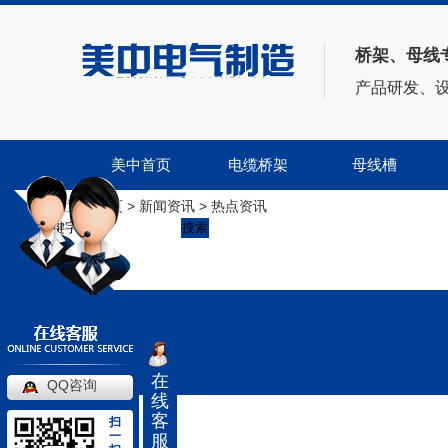
桥架、母线
——电缆桥架、母线方案供应商——
产品研发、
美中首页
电缆桥架
母线槽
当前位置：
首页
>
新闻资讯
>
热点资讯
搜索
新闻资讯
News
公司头条
行业资讯
热点资讯
其他
在
热门推荐
QQ咨询
线
客
扫
一
服